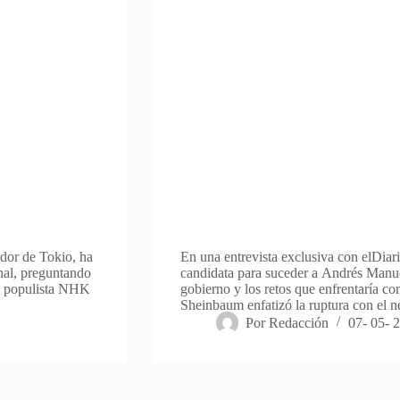
ador de Tokio, ha
En una entrevista exclusiva con elDiar
nal, preguntando
candidata para suceder a Andrés Manue
do populista NHK
gobierno y los retos que enfrentaría c
Sheinbaum enfatizó la ruptura con el 
Por
Redacción
07- 05- 