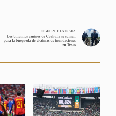
SIGUIENTE
ENTRADA
Los binomios caninos de Coahuila se suman
para la búsqueda de víctimas de inundaciones
en Texas